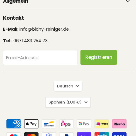
Allgemein
Kontakt
E-Mail
:
info@biohy-reiniger.de
Tel
.: 0671 483 254 73
Registrieren
Email-Adresse
Sprache
Deutsch
Land
Spanien
(EUR €)