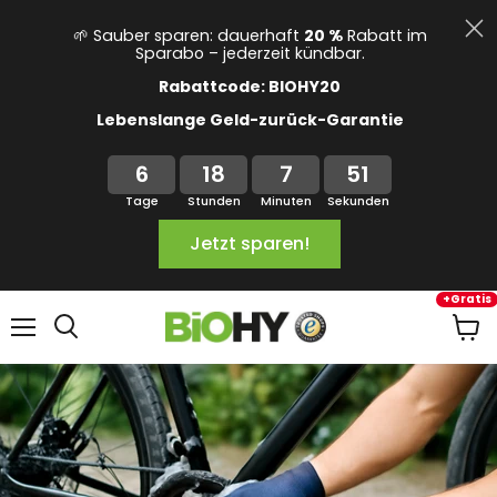
🌱 Sauber sparen: dauerhaft
20 %
Rabatt im
Sparabo – jederzeit kündbar.
Rabattcode: BIOHY20
Lebenslange Geld-zurück-Garantie
6
18
7
50
Tage
Stunden
Minuten
Sekunden
Jetzt sparen!
+Gratis
Menü
Ware
anze