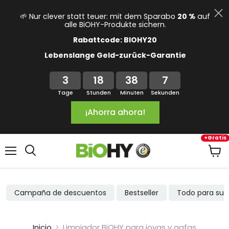
🌱 Nur clever statt teuer: mit dem Sparabo
20 %
auf
alle BiOHY-Produkte sichern.
Rabattcode: BIOHY20
Lebenslange Geld-zurück-Garantie
3
18
38
7
Tage
Stunden
Minuten
Sekunden
¡Ahorra ahora!
+Gratis
Menú
Ver
carrit
Campaña de descuentos
Bestseller
Todo para su 
Inicio
Limpiador BiOHY para joyas y gafas