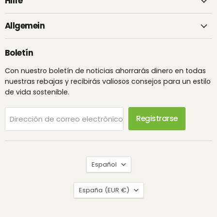
Hilfe
Allgemein
Boletín
Con nuestro boletín de noticias ahorrarás dinero en todas
nuestras rebajas y recibirás valiosos consejos para un estilo
de vida sostenible.
Registrarse
Dirección de correo electrónico
Idioma
Español
País
España
(EUR €)