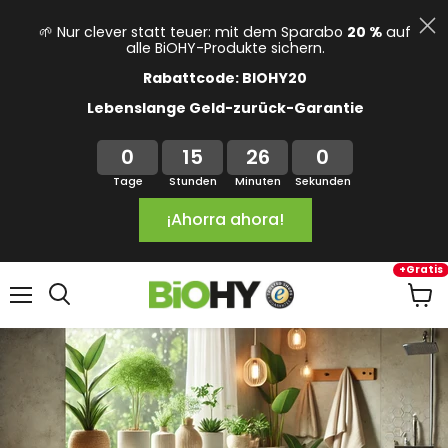
🌱 Nur clever statt teuer: mit dem Sparabo
20 %
auf
alle BiOHY-Produkte sichern.
Rabattcode: BIOHY20
Lebenslange Geld-zurück-Garantie
0
15
25
59
Tage
Stunden
Minuten
Sekunden
¡Ahorra ahora!
+Gratis
Menú
Ver
carrit