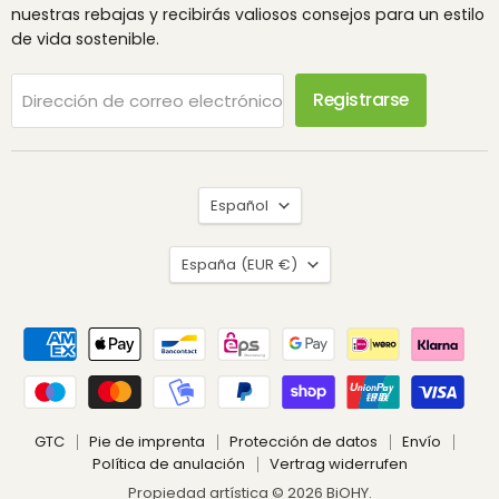
nuestras rebajas y recibirás valiosos consejos para un estilo
de vida sostenible.
Registrarse
Dirección de correo electrónico
Idioma
Español
País
España
(EUR €)
GTC
Pie de imprenta
Protección de datos
Envío
Política de anulación
Vertrag widerrufen
Propiedad artística © 2026 BiOHY.