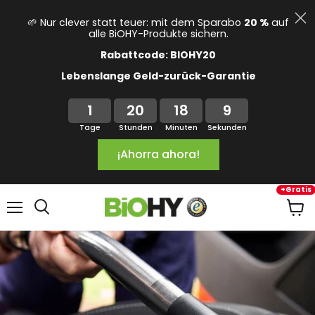
🌱 Nur clever statt teuer: mit dem Sparabo
20 %
auf
alle BiOHY-Produkte sichern.
Rabattcode: BIOHY20
Lebenslange Geld-zurück-Garantie
1
20
18
8
Tage
Stunden
Minuten
Sekunden
¡Ahorra ahora!
+Gratis
Menú
Ver
carrit