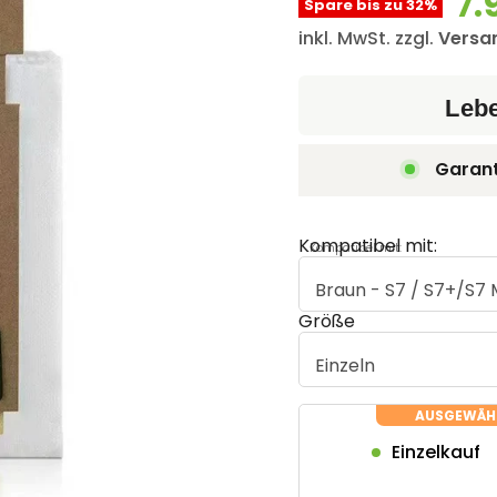
7.
Spare bis zu
32
%
inkl. MwSt. zzgl.
Versa
Leb
Garant
Kompatibel mit:
Kompatibel mit:
Größe
Einzelkauf