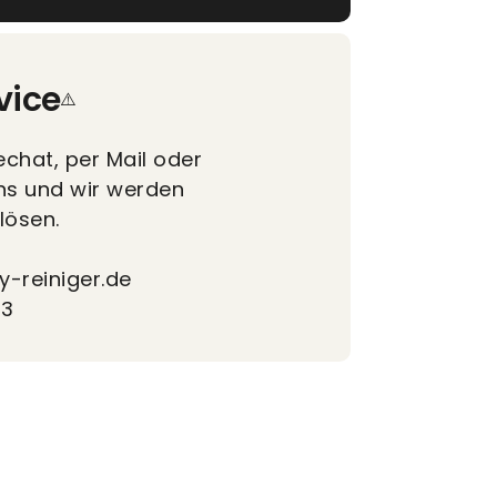
vice
echat, per Mail oder
ns und wir werden
lösen.
y-reiniger.de
73