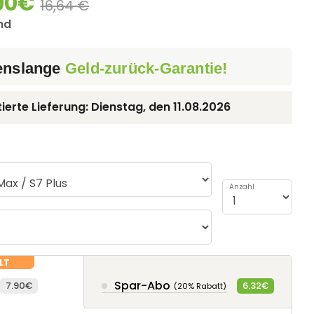
90€
16,64 €
nd
enslange
Geld-zurück-Garantie!
ierte Lieferung:
Dienstag, den
11.08.2026
Anzahl
Spar-Abo
7.90€
6.32€
(20% Rabatt)