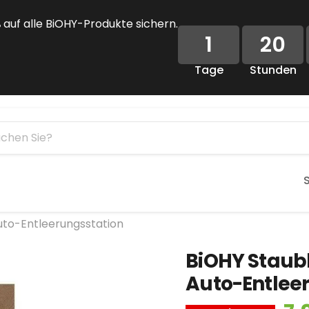
%
auf alle BiOHY-Produkte sichern.
1
20
Tage
Stunden
uto-Entleerungsstation
BiOHY Staubb
Auto-Entlee