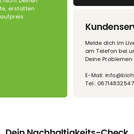
s nicht Deinen
e, erstatten
Kaufpreis
Kundenser
Melde dich im Liv
am Telefon bei u
Deine Problemen 
E-Mail: info@bioh
Tel.: 0671483254
Dein Nachhaltigkeits-Check