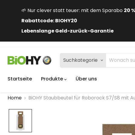
🌱 Nur clever statt teuer: mit dem Sparabo
20 
Rabattcode: BIOHY20
Lebenslange Geld-zurück-Garantie
Suchkategorie
Startseite
Produkte
Über uns
Home
BiOHY Staubbeutel für Roborock S7/S8 mit A