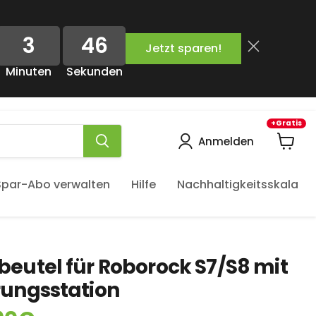
3
45
Jetzt sparen!
Minuten
Sekunden
+Gratis
Anmelden
Waren
anzeig
Spar-Abo verwalten
Hilfe
Nachhaltigkeitsskala
eutel für Roborock S7/S8 mit
rungsstation