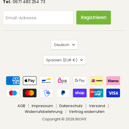
Tel
.: 0671 483 254 73
Registrieren
Email-Adresse
Sprache
Deutsch
Land
Spanien
(EUR €)
AGB
Impressum
Datenschutz
Versand
Widerrufsbelehrung
Vertrag widerrufen
Copyright © 2026 BiOHY.