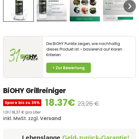
Die BiOHY Punkte zeigen, wie nachhaltig
31
dieses Produkt ist – basierend auf klaren
Kriterien.
Punkte
> Zur Bewertung
BiOHY Grillreiniger
18.37€
23,26 €
Spare bis zu
39
%
1.0l
|
18,37 €
pro Liter
inkl. MwSt. zzgl.
Versand
Lebenslange
Geld-zurück-Garantie!