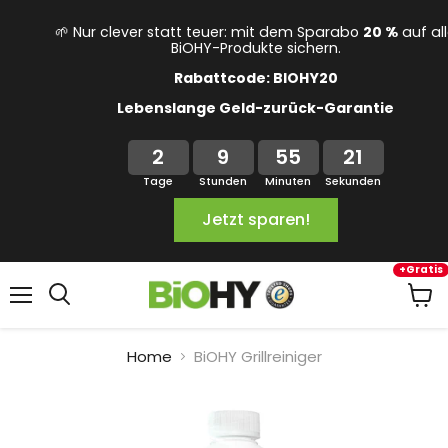
🌱 Nur clever statt teuer: mit dem Sparabo
20 %
auf al
BiOHY-Produkte sichern.
Rabattcode: BIOHY20
Lebenslange Geld-zurück-Garantie
2
9
55
20
Tage
Stunden
Minuten
Sekunden
Jetzt sparen!
+Gratis
Menü
Ware
anze
Home
BiOHY Grillreiniger