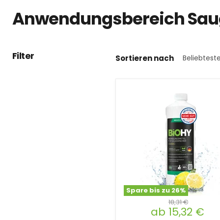
Anwendungsbereich Sau
Filter
Sortieren nach
Spare bis zu
26
%
18,31 €
ab
15,32 €