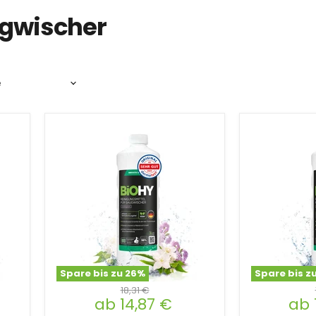
gwischer
Spare bis zu
26
%
Spare bis z
18,31 €
ab
14,87 €
ab