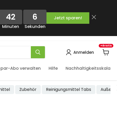
42
5
Jetzt sparen!
Minuten
Sekunden
+Gratis
Anmelden
Waren
anzeig
Spar-Abo verwalten
Hilfe
Nachhaltigkeitsskala
ittel
Zubehör
Reinigungsmittel Tabs
Außenb