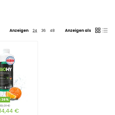
Anzeigen
Anzeigen als
24
36
48
u
26
%
18,31 €
14,44 €