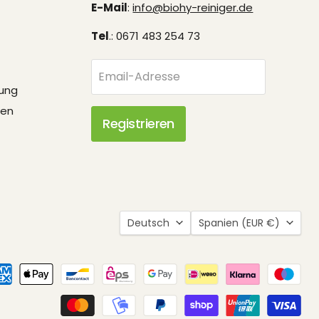
E-Mail
:
info@biohy-reiniger.de
Tel
.: 0671 483 254 73
Email-Adresse
rung
fen
Registrieren
Sprache
Land
Deutsch
Spanien
(EUR €)