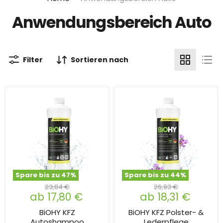
Anwendungsbereich Auto
Filter
Sortieren nach
Spare bis zu
47
%
Spare bis zu
44
%
23,84 €
26,93 €
ab
17,80 €
ab
18,31 €
BiOHY KFZ
BiOHY KFZ Polster- &
Autoshampoo
Lederpflege