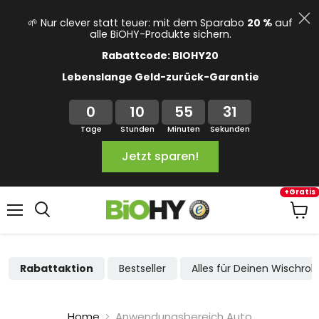
🌱 Nur clever statt teuer: mit dem Sparabo
20 %
auf
alle BiOHY-Produkte sichern.
Rabattcode: BIOHY20
Lebenslange Geld-zurück-Garantie
0
10
55
31
Tage
Stunden
Minuten
Sekunden
Jetzt sparen!
+Gratis
Menü
Ware
anze
Rabattaktion
Bestseller
Alles für Deinen Wischrob
Home
Anwendungsbereich Auto